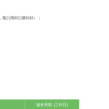
，瓶口用封口膜封好）；
服务周期 (工作日)