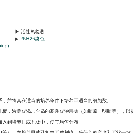
▶ 活性氧检测
▶
PKH26染色
ing)
系，并将其在适当的培养条件下培养至适当的细胞数。
孔板，涂覆或添加合适的基质或涂层物（如胶原、明胶等），以
加入到培养皿或孔板中，使其均匀分布。
刀等），在培养皿或孔板中形成划痕。确保划痕宽度和形状一致