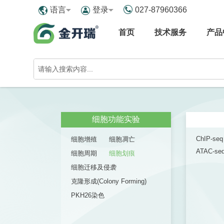
027-87960366
语言
登录
首页
技术服务
产品
服务
细胞功能实验
ChIP-seq
隆抗体定制
细胞增殖
细胞凋亡
ATAC-se
细胞周期
细胞划痕
A试剂盒定制
细胞迁移及侵袭
检测卡定制
克隆形成(Colony Forming)
PKH26染色