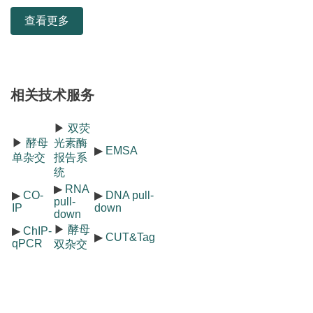
查看更多
相关技术服务
▶
双荧
▶
酵母
光素酶
▶
EMSA
单杂交
报告系
统
▶
RNA
▶
CO-
▶
DNA pull-
pull-
IP
down
down
▶
酵母
▶
ChIP-
▶
CUT&Tag
qPCR
双杂交