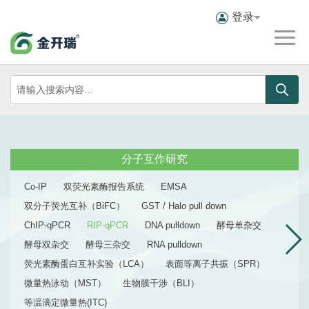
登录
分子互作研究
Co-IP
双荧光素酶报告系统
EMSA
双分子荧光互补（BiFC）
GST / Halo pull down
ChIP-qPCR
RIP-qPCR
DNA pulldown
酵母单杂交
酵母双杂交
酵母三杂交
RNA pulldown
荧光素酶蛋白互补实验（LCA）
表面等离子共振（SPR）
微量热泳动（MST）
生物膜干涉（BLI）
等温滴定微量热(ITC)