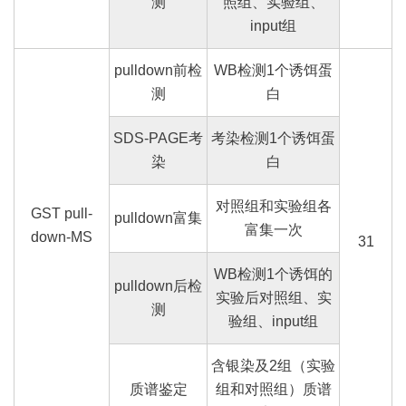
测
照组、实验组、
input
组
pulldown
前检
WB
检测
1
个诱饵蛋
测
白
SDS-PAGE
考
考染检测
1
个诱饵蛋
染
白
对照组和实验组各
GST pull-
pulldown
富集
富集一次
down-MS
31
WB
检测
1
个诱饵的
pulldown
后检
实验后对照组、实
测
验组、
input
组
含银染及
2
组（实验
质谱鉴定
组和对照组）质谱