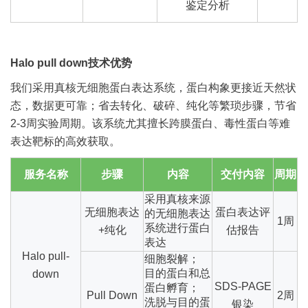
鉴定分析
Halo
pull down技术优势
我们采用真核无细胞蛋白表达系统，蛋白构象更接近天然状
态，数据更可靠；省去转化、破碎、纯化等繁琐步骤，节省
2-3周实验周期。该系统尤其擅长跨膜蛋白、毒性蛋白等难
表达靶标的高效获取。
服务名称
步骤
内容
交付内容
周期
采用真核来源
无细胞表达
蛋白表达评
的无细胞表达
1
周
系统进行蛋白
+
纯化
估报告
表达
Halo pull-
细胞裂解
；
目的蛋白和总
down
SDS-PAGE
蛋白孵育
；
Pull Down
2
周
洗脱与目的蛋
银染