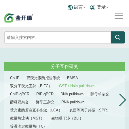
语言
登录
分子互作研究
Co-IP
双荧光素酶报告系统
EMSA
双分子荧光互补（BiFC）
GST / Halo pull down
ChIP-qPCR
RIP-qPCR
DNA pulldown
酵母单杂交
酵母双杂交
酵母三杂交
RNA pulldown
荧光素酶蛋白互补实验（LCA）
表面等离子共振（SPR）
微量热泳动（MST）
生物膜干涉（BLI）
等温滴定微量热(ITC)