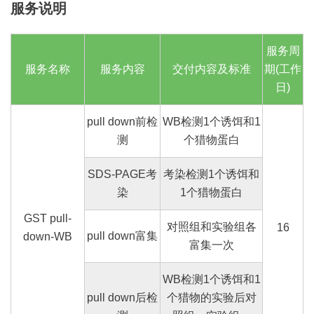
服务说明
服务周
服务名称
服务内容
交付内容及标准
期
(
工作
日
)
pull down
前
检
WB
检测
1
个诱饵和
1
测
个猎物蛋白
SDS-PAGE
考
考染检测
1
个诱饵和
染
1
个猎物蛋白
GST pull-
对照组和实验组各
16
pull down
富集
down-WB
富集一次
WB
检测
1
个诱饵和
1
pull down
后
检
个猎物的实验后对