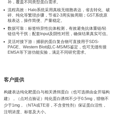
补，覆盖不同类型蛋白需求。
流程高效：Halo系统采用真核无细胞表达，省去转化、破
碎、纯化等繁琐步骤，节省2-3周实验周期；GST系统原
核表达，操作简便、产量稳定。
数据可靠：标签特异性抗体检测，有效避免抗体重链/轻
链信号干扰；配套Input及阴性对照，确保结果真实可信。
灵活对接下游：捕获的蛋白复合物可直接用于SDS-
PAGE、Western Blot或LC-MS/MS鉴定，也可无缝衔接
EMSA等下游功能实验，满足不同研究需求。
客户提供
构建表达纯化靶蛋白与相关诱饵蛋白（也可选择由金开瑞构
建），（点对点验证）纯化蛋⽩诱饵不少于0.5mg，猎物不
少于1mg，（NTA或TE溶，不含变性剂）保证蛋⽩活性，
注明浓度、标签及⼤⼩。