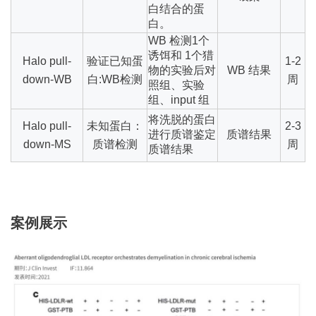
白结合的蛋
白。
WB
检测
1
个
诱饵和
1
个猎
Halo pull-
验证已知蛋
1-2
物的实验后对
WB
结果
down-WB
白
:WB
检测
周
照组、实验
组、
input
组
将洗脱的蛋白
Halo pull-
未知蛋白：
2-3
进行质谱鉴定
质谱结果
down-MS
质谱检测
周
质谱结果
案例展示