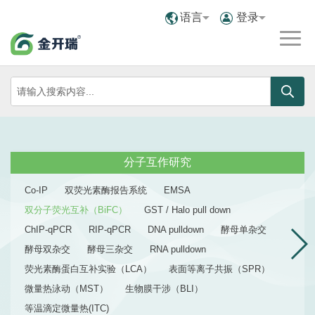
语言
登录
分子互作研究
Co-IP
双荧光素酶报告系统
EMSA
双分子荧光互补（BiFC）
GST / Halo pull down
ChIP-qPCR
RIP-qPCR
DNA pulldown
酵母单杂交
酵母双杂交
酵母三杂交
RNA pulldown
荧光素酶蛋白互补实验（LCA）
表面等离子共振（SPR）
微量热泳动（MST）
生物膜干涉（BLI）
等温滴定微量热(ITC)