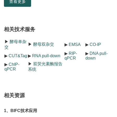
查看更多
相关技术服务
▶
酵母单杂
▶
酵母双杂交
▶
EMSA
▶
CO-IP
交
▶
RIP-
▶
DNA pull-
▶
CUT&Tag
▶
RNA pull-down
qPCR
down
▶
双荧光素酶报告
▶
ChIP-
qPCR
系统
相关资源
1、BIFC技术应用