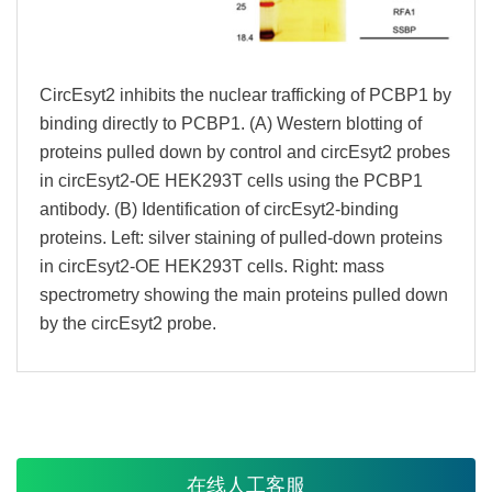
CircEsyt2 inhibits the nuclear trafficking of PCBP1 by
binding directly to PCBP1. (A) Western blotting of
proteins pulled down by control and circEsyt2 probes
in circEsyt2-OE HEK293T cells using the PCBP1
antibody. (B) Identification of circEsyt2-binding
proteins. Left: silver staining of pulled-down proteins
in circEsyt2-OE HEK293T cells. Right: mass
spectrometry showing the main proteins pulled down
by the circEsyt2 probe.
在线人工客服