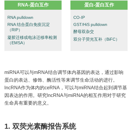
RNA-蛋⽩互作
蛋⽩-蛋⽩互作
RNA pulldown
CO-IP
RNA 结合蛋白免疫沉淀
GST/HiS pulldown
（RIP）
酵母双杂交
凝胶迁移或电泳迁移率检测
双分子荧光互补（BiFC）
（EMSA）
miRNA可以与mRNA结合调节体内基因的表达，通过影响
蛋⽩的表达、修饰、酶活性等来调节⽣命活动的进⾏。
lncRNA作为体内的ceRNA，可以与miRNA结合起到调节基
因表达的作⽤。研究lncRNA与miRNA的相互作⽤对于研究
⽣命具有重要的意义。
1. 双荧光素酶报告系统