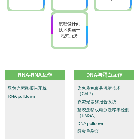
流程设计到
技术实施一
站式服务
RNA-RNA互作
DNA与蛋⽩互作
双荧光素酶报告系统
染⾊质免疫共沉淀技术
（ChIP）
RNA pulldown
双荧光素酶报告系统
凝胶迁移或电泳迁移率检测
（EMSA）
DNA pulldown
酵母单杂交