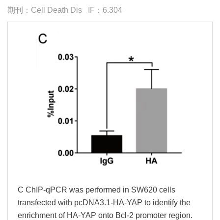
期刊：Cell Death Dis IF：6.304
C ChIP-qPCR was performed in SW620 cells
transfected with pcDNA3.1-HA-YAP to identify the
enrichment of HA-YAP onto Bcl-2 promoter region.