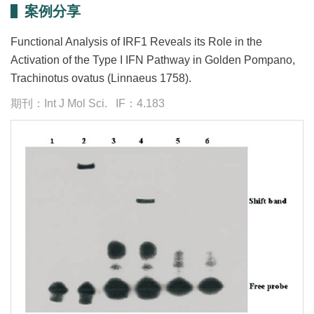
案例分享
Functional Analysis of IRF1 Reveals its Role in the
Activation of the Type I IFN Pathway in Golden Pompano,
Trachinotus ovatus (Linnaeus 1758).
期刊：Int J Mol Sci. IF：4.183