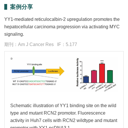
案例分享
YY1-mediated reticulocalbin-2 upregulation promotes the
hepatocellular carcinoma progression via activating MYC
signaling.
期刊：Am J Cancer Res IF：5.177
Schematic illustration of YY1 binding site on the wild
type and mutant RCN2 promotor. Fluorescence
activity in Huh7 cells with RCN2 wildtype and mutant
promotor with YY1 pcDNA3.1.