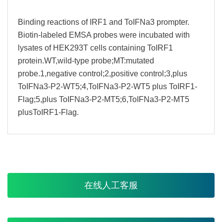
Binding reactions of IRF1 and ToIFNa3 prompter.
Biotin-labeled EMSA probes were incubated with
lysates of HEK293T cells containing ToIRF1
protein.WT,wild-type probe;MT:mutated
probe.1,negative control;2,positive control;3,plus
ToIFNa3-P2-WT5;4,ToIFNa3-P2-WT5 plus ToIRF1-
Flag;5,plus ToIFNa3-P2-MT5;6,ToIFNa3-P2-MT5
plusToIRF1-Flag.
在线人工客服