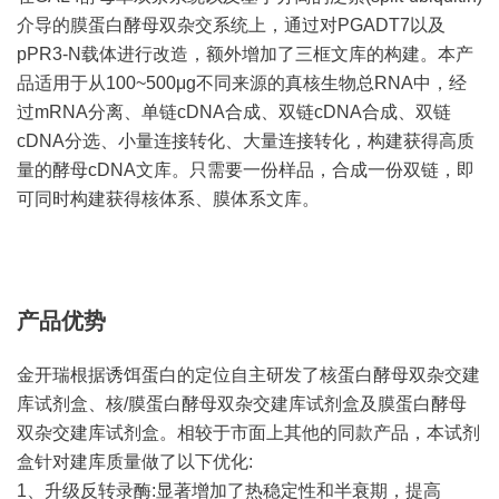
介导的膜蛋白酵母双杂交系统上，通过对PGADT7以及
pPR3-N载体进行改造，额外增加了三框文库的构建。本产
品适用于从100~500μg不同来源的真核生物总RNA中，经
过mRNA分离、单链cDNA合成、双链cDNA合成、双链
cDNA分选、小量连接转化、大量连接转化，构建获得高质
量的酵母cDNA文库。只需要一份样品，合成一份双链，即
可同时构建获得核体系、膜体系文库。
产品优势
金开瑞根据诱饵蛋白的定位自主研发了核蛋白酵母双杂交建
库试剂盒、核/膜蛋白酵母双杂交建库试剂盒及膜蛋白酵母
双杂交建库试剂盒。相较于市面上其他的同款产品，本试剂
盒针对建库质量做了以下优化:
1、升级反转录酶:显著增加了热稳定性和半衰期，提高