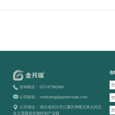
在
咨询电话： 027-87960366
公司邮箱：
marketing@genecreate.com
公司地址： 湖北省武汉市江夏区神墩五路北武汉
生之源股份生物科创产业园