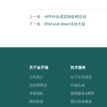
上一条：
siRNA合成定制促销活动
下一条：
RNA pull down活动大促
关于金开瑞
技术服务
公司简介
分子互作研究
总经理寄语
引物合成
专家团队
基因服务&测序
组织框架
蛋白抗体服务