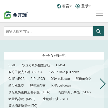
语言
登录
分子互作研究
Co-IP
双荧光素酶报告系统
EMSA
双分子荧光互补（BiFC）
GST / Halo pull down
ChIP-qPCR
RIP-qPCR
DNA pulldown
酵母单杂交
酵母双杂交
酵母三杂交
RNA pulldown
荧光素酶蛋白互补实验（LCA）
表面等离子共振（SPR）
微量热泳动（MST）
生物膜干涉（BLI）
等温滴定微量热(ITC)