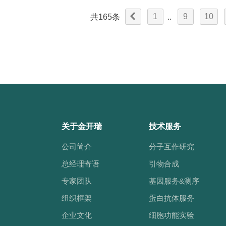
1
9
10
共165条
..
关于金开瑞
技术服务
公司简介
分子互作研究
总经理寄语
引物合成
专家团队
基因服务&测序
组织框架
蛋白抗体服务
企业文化
细胞功能实验