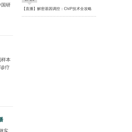
中国研
【直播】解密基因调控：ChIP技术全攻略
列样本
床诊疗
播
做实