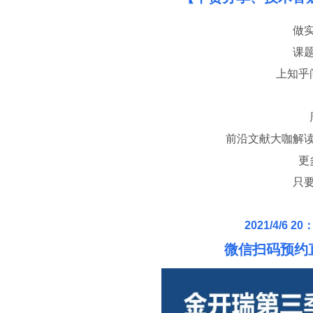
做
课
上知乎
前沿文献大咖解
更
只
2021/4/6
微信扫码预约