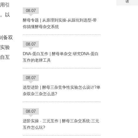
请
利用引
08.07
程。以
酵母专题 | 从原理到实操-从踩坑到选型-带
你搞懂酵母杂交系统
制备双
08.07
种实验
DNA-蛋白互作 | 酵母单杂交:研究DNA-蛋白
自互
互作的老牌工具
08.07
选型进阶 | 酵母三杂竞争性实验怎么设计?单
杂双杂三杂怎么选?
08.07
进阶实操 · 三元互作 | 酵母三杂交系统:三元
互作怎么玩?