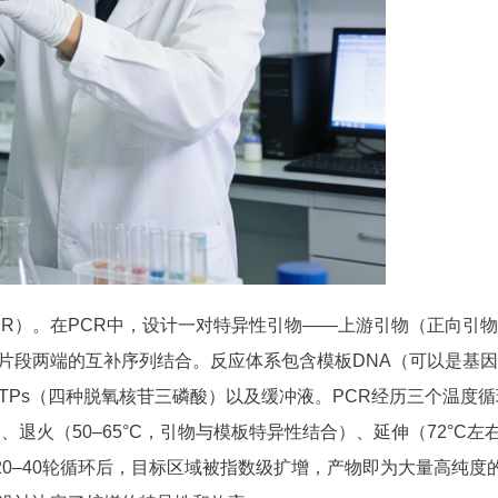
R）。在PCR中，设计一对特异性引物——上游引物（正向引
片段两端的互补序列结合。反应体系包含模板DNA（可以是基
、dNTPs（四种脱氧核苷三磷酸）以及缓冲液。PCR经历三个温度
、退火（50–65°C，引物与模板特异性结合）、延伸（72°C左
20–40轮循环后，目标区域被指数级扩增，产物即为大量高纯度