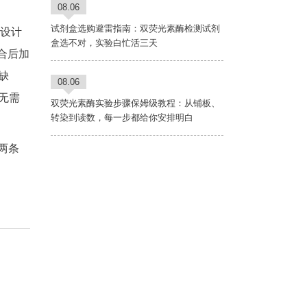
08.06
试剂盒选购避雷指南：双荧光素酶检测试剂
可设计
盒选不对，实验白忙活三天
混合后加
缺
08.06
无需
双荧光素酶实验步骤保姆级教程：从铺板、
转染到读数，每一步都给你安排明白
两条