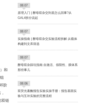
08.07
原理入门 | 酵母双杂交到底怎么回事?从
GAL4拆分说起
08.07
实操指南 | 酵母双杂交实验流程拆解:从载体
构建到文库筛选
08.07
酵母双杂踩坑指南:自激活、假阳性、膜体系
物）和
那些事儿
因组
08.06
循环阶
双荧光素酶报告实验实操手册：报告基因实
右，
验与互补实验的完整流程
的双链